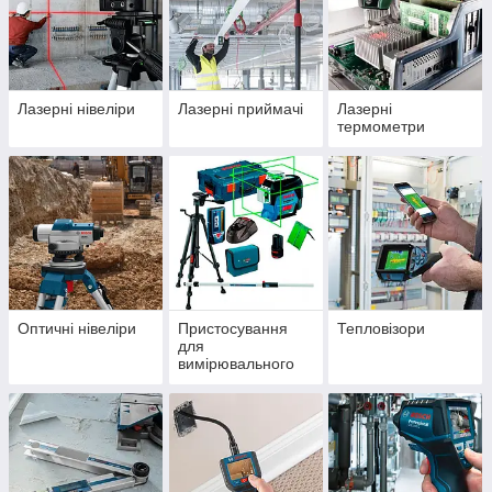
Лазерні нівеліри
Лазерні приймачі
Лазерні
термометри
Оптичні нівеліри
Пристосування
Тепловізори
для
вимірювального
інструменту