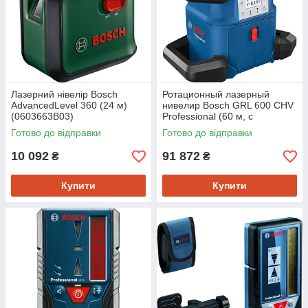
Лазерний нівелір Bosch
Ротационный лазерный
AdvancedLevel 360 (24 м)
нивелир Bosch GRL 600 CHV
(0603663B03)
Professional (60 м, с
приемником - 600 м)
Готово до відправки
Готово до відправки
(0601061F00)
10 092
91 872
₴
₴
Купити
Купити