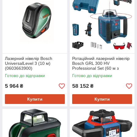
Лазерний нівелір Bosch
Ротаційний лазерний нівелір
UniversalLevel 3 (10 м)
Bosch GRL 300 HV
(0603663900)
Professional Set (60 м з
приймачем - 300 м)
Готово до відправки
Готово до відправки
(0601061501)
5 964
58 152
₴
₴
Купити
Купити