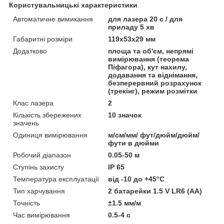
Користувальницькі характеристики
Автоматичне вимикання
для лазера 20 с / для
приладу 5 хв
Габаритні розміри
119x53x29 мм
Додатково
площа та об'єм, непрямі
вимірювання (теорема
Піфагора), кут нахилу,
додавання та віднімання,
безперервний розрахунок
(трекінг), режим розмітки
Клас лазера
2
Кількість збережених
10 значок
значень
Одиниця вимірювання
м/см/мм/ фут/дюйм/дюйм/
фути в дюйми
Робочий діапазон
0.05-50 м
Ступінь захисту
IP 65
Температура експлуатації
від -10 до +45°С
Тип харчування
2 батарейки 1.5 V LR6 (AA)
Точність
±1.5 мм/м
Час вимірювання
0.5-4 с