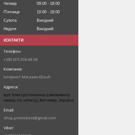
Четвер
09:00
18:00
Пʼятниця
10:00
18:00
Субота
Вихідний
Неділя
Вихідний
КОНТАКТИ
+380 (67) 358-68-38
Інтернет Магазин Ebosh
вул. Електротехнічна (самовивозу
немає, по запиту), Житомир, Україна
shop.promobest@gmail.com