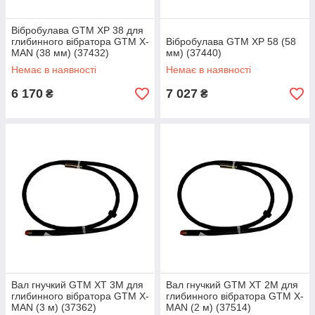
Вібробулава GTM XP 38 для
глибинного вібратора GTM X-
Вібробулава GTM XP 58 (58
MAN (38 мм) (37432)
мм) (37440)
Немає в наявності
Немає в наявності
6 170
7 027
₴
₴
Вал гнучкий GTM XT 3M для
Вал гнучкий GTM XT 2M для
глибинного вібратора GTM X-
глибинного вібратора GTM X-
MAN (3 м) (37362)
MAN (2 м) (37514)