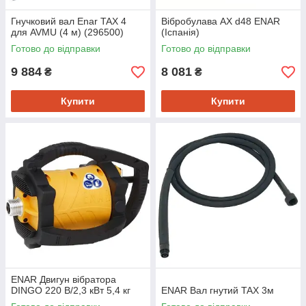
Гнучковий вал Enar TAX 4
Вібробулава AX d48 ENAR
для AVMU (4 м) (296500)
(Іспанія)
Готово до відправки
Готово до відправки
9 884
8 081
₴
₴
Купити
Купити
ENAR Двигун вібратора
DINGO 220 В/2,3 кВт 5,4 кг
ENAR Вал гнутий TAX 3м