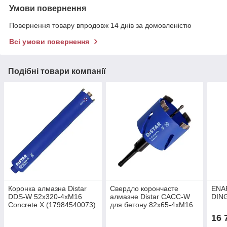
Умови повернення
Повернення товару впродовж 14 днів за домовленістю
Всі умови повернення
Подібні товари компанії
Коронка алмазна Distar
Свердло корончасте
ENAR
DDS-W 52x320-4xМ16
алмазне Distar САСС-W
DING
Concrete X (17984540073)
для бетону 82x65-4xМ16
Т-Бетон/SDS+
16 
(17982445083)