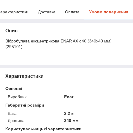
арактеристики
Доставка
Оплата
Умови повернення
Опис
Вібробулава ексцентрикова ENAR AX d40 (340х40 мм)
(295101)
Характеристики
Основні
Виробник
Enar
Габаритні розміри
Вага
2.2 кг
Довжина
340 мм
Користувальницькі характеристики