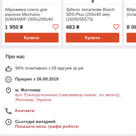
Абразивна плита для
Зубило лопаткове Bosch
Вібр
коронок Mechanic
SDS-Plus (250х40 мм)
(Ісп
DrillSHARP (300х200х40
(2609255573)
мм) (87015424023)
1 950
483
8 0
₴
₴
Купити
Купити
Про нас
96% позитивних з 28 відгуків за рік
Працює з 26.09.2019
м. Житомир
вул. Електротехнічна (самовивозу немає, по запиту),
Житомир, Україна
Контакти
Сьогодні вихідний
Показати весь графік роботи