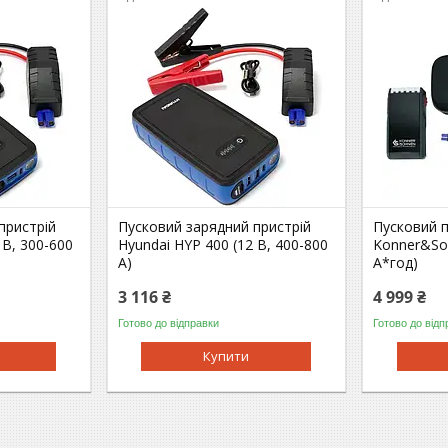
пристрій
Пусковий зарядний пристрій
Пусковий п
 В, 300-600
Hyundai HYP 400 (12 В, 400-800
Konner&Soh
А)
А*год)
3 116 ₴
4 999 ₴
Готово до відправки
Готово до відп
Купити