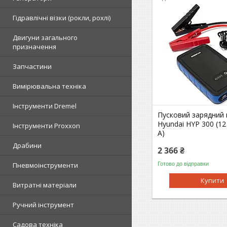
Гідравлічні візки (рокли, рохлі)
Двигуни загального
призначення
Запчастини
Вимірювальна техніка
Інструменти Dremel
Пусковий зарядний 
Hyundai HYP 300 (12
Інструменти Proxxon
А)
Драбини
2 366 ₴
Готово до відправки
Пневмоінструменти
Купити
Витратні матеріали
Ручний інструмент
Садова техніка