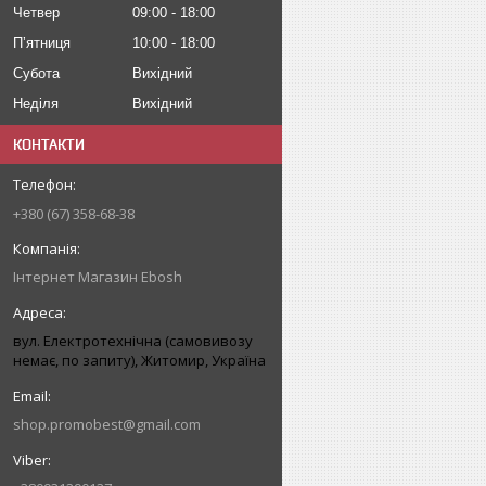
Четвер
09:00
18:00
Пʼятниця
10:00
18:00
Субота
Вихідний
Неділя
Вихідний
КОНТАКТИ
+380 (67) 358-68-38
Інтернет Магазин Ebosh
вул. Електротехнічна (самовивозу
немає, по запиту), Житомир, Україна
shop.promobest@gmail.com