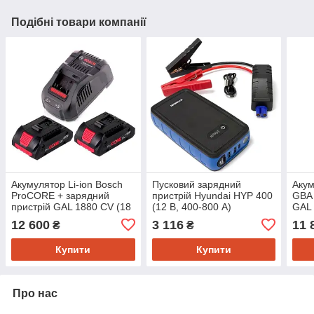
Подібні товари компанії
Акумулятор Li-ion Bosch
Пусковий зарядний
Акум
ProCORE + зарядний
пристрій Hyundai HYP 400
GBA 
пристрій GAL 1880 CV (18
(12 В, 400-800 А)
GAL 
В, 4 А*год) (1600A016GF)
А*го
12 600
3 116
11 
₴
₴
Купити
Купити
Про нас