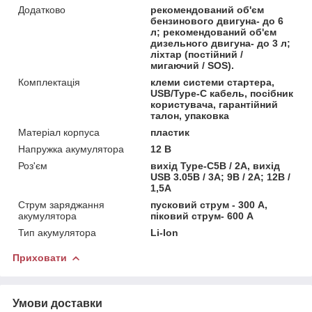
Додатково
рекомендований об'єм
бензинового двигуна- до 6
л; рекомендований об'єм
дизельного двигуна- до 3 л;
ліхтар (постійний /
мигаючий / SOS).
Комплектація
клеми системи стартера,
USB/Type-C кабель, посібник
користувача, гарантійний
талон, упаковка
Матеріал корпуса
пластик
Напружка акумулятора
12 В
Роз'єм
вихід Type-C5В / 2А, вихід
USB 3.05В / 3А; 9В / 2А; 12В /
1,5А
Струм заряджання
пусковий струм - 300 А,
акумулятора
піковий струм- 600 А
Тип акумулятора
Li-Ion
Приховати
Умови доставки