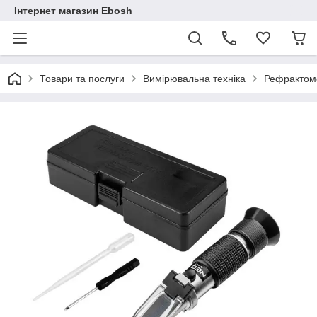
Інтернет магазин Ebosh
Товари та послуги
Вимірювальна техніка
Рефрактоме