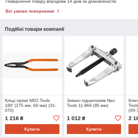
Повернення товару впродовж 14 днів за домовленістю
Всі умови повернення
Подібні товари компанії
Кліщі прямі NEO Tools
Знімач підшипників Neo
Ключ
180' (275 мм, 60 мм) (31-
Tools 11-866 (85 мм)
Tool
070)
(09-
1 216
1 012
2 1
₴
₴
Купити
Купити