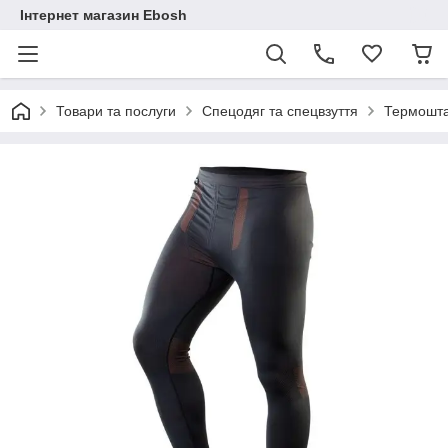
Інтернет магазин Ebosh
Товари та послуги
Спецодяг та спецвзуття
Термошта