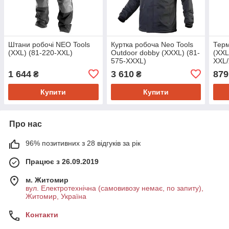
Штани робочі NEO Tools
Куртка робоча Neo Tools
Тер
(XXL) (81-220-XXL)
Outdoor dobby (XXXL) (81-
(XXL
575-XXXL)
XXL
1 644
3 610
879
₴
₴
Купити
Купити
Про нас
96% позитивних з 28 відгуків за рік
Працює з 26.09.2019
м. Житомир
вул. Електротехнічна (самовивозу немає, по запиту),
Житомир, Україна
Контакти