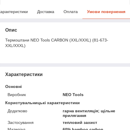
арактеристики
Доставка
Оплата
Умови повернення
Опис
Термоштани NEO Tools CARBON (XXL/XXXL) (81-673-
XXL/XXXL)
Характеристики
Основні
Виробник
NEO Tools
Користувальницькі характеристики
Додатково
гарна вентиляція; щільне
прилягання
Застосування
тепловий захист
Матеріал
60% bamboo carbon