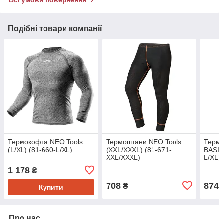
Всі умови повернення
Подібні товари компанії
Термокофта NEO Tools
Термоштани NEO Tools
Терм
(L/XL) (81-660-L/XL)
(XXL/XXXL) (81-671-
BASI
XXL/XXXL)
L/XL
1 178
₴
708
874
₴
Купити
Про нас