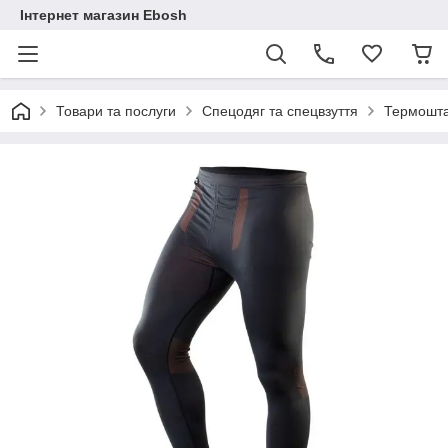
Інтернет магазин Ebosh
Товари та послуги
Спецодяг та спецвзуття
Термошта