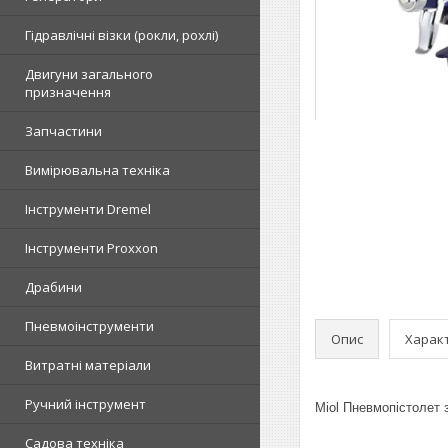
Гідравлічні візки (рокли, рохлі)
Двигуни загального
призначення
Запчастини
Вимірювальна техніка
Інструменти Dremel
Інструменти Proxxon
Драбини
Пневмоінструменти
Опис
Харак
Витратні матеріали
Ручний інструмент
Miol Пневмопістолет з
Садова техніка