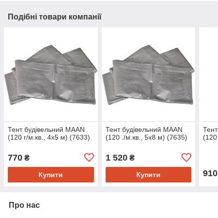
Подібні товари компанії
Тент будівельний MAAN
Тент будівельний MAAN
Тент
(120 г/м.кв., 4х5 м) (7633)
(120 ./м.кв., 5х8 м) (7635)
(120
770
1 520
₴
₴
910
Купити
Купити
Про нас