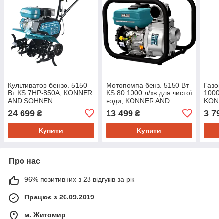
Культиватор бензо. 5150
Мотопомпа бенз. 5150 Вт
Газо
Вт KS 7HP-850A, KONNER
KS 80 1000 л/хв для чистої
1000
AND SOHNEN
води, KONNER AND
KON
SOHNEN
24 699
13 499
3 7
₴
₴
Купити
Купити
Про нас
96% позитивних з 28 відгуків за рік
Працює з 26.09.2019
м. Житомир