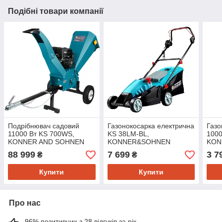
Подібні товари компанії
Подрібнювач садовий
Газонокосарка електрична
Газо
11000 Вт KS 700WS,
KS 38LM-BL,
1000
KONNER AND SOHNEN
KONNER&SOHNEN
KON
88 999
7 699
3 7
₴
₴
Купити
Купити
Про нас
96% позитивних з 28 відгуків за рік