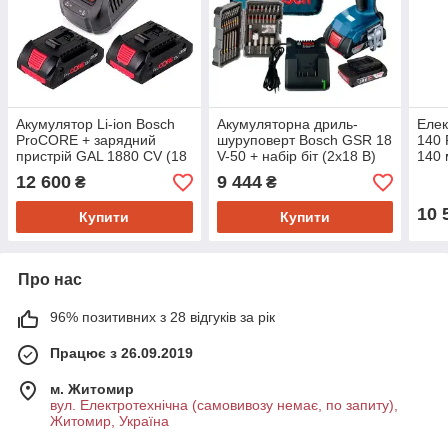
Акумулятор Li-ion Bosch
Акумуляторна дриль-
Елек
ProCORE + зарядний
шуруповерт Bosch GSR 18
140 
пристрій GAL 1880 CV (18
V-50 + набір біт (2х18 В)
140 
В, 4 А*год) (1600A016GF)
(06019H5004)
12 600
9 444
₴
₴
10 
Купити
Купити
Про нас
96% позитивних з 28 відгуків за рік
Працює з 26.09.2019
м. Житомир
вул. Електротехнічна (самовивозу немає, по запиту),
Житомир, Україна