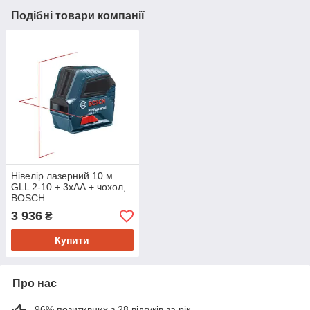
Подібні товари компанії
Нівелір лазерний 10 м
GLL 2-10 + 3хАА + чохол,
BOSCH
3 936
₴
Купити
Про нас
96% позитивних з 28 відгуків за рік