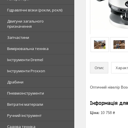
Гідравлічні візки (рокли, рохлі)
Двигуни загального
призначення
Запчастини
Вимірювальна техніка
Інструменти Dremel
Опис
Харак
Інструменти Proxxon
Драбини
Оптичний нівелір Bos
Пневмоінструменти
Інформація дл
Витратні матеріали
Ціна:
10 758 ₴
Ручний інструмент
Садова техніка