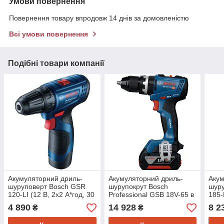
Умови повернення
Повернення товару впродовж 14 днів за домовленістю
Всі умови повернення
Подібні товари компанії
Акумуляторний дриль-
Акумуляторний дриль-
Акум
шуруповерт Bosch GSR
шурупокрут Bosch
шур
120-LІ (12 В, 2х2 А*год, 30
Professional GSB 18V-65 в
185-
Н*м)
L-BOXX (18 В, 2x5 А*год,
2х2 
4 890
14 928
8 2
₴
₴
65 Н*м) (06019N3303)