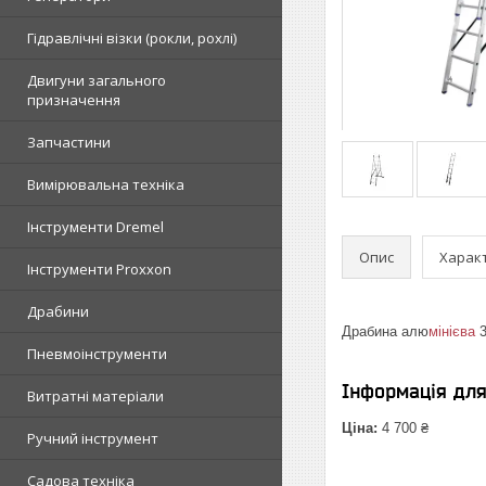
Гідравлічні візки (рокли, рохлі)
Двигуни загального
призначення
Запчастини
Вимірювальна техніка
Інструменти Dremel
Опис
Харак
Інструменти Proxxon
Драбини
Драбина алю
мінієва
3
Пневмоінструменти
Інформація дл
Витратні матеріали
Ціна:
4 700 ₴
Ручний інструмент
Садова техніка