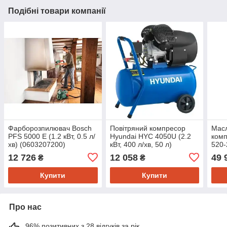
Подібні товари компанії
Фарборозпилювач Bosch
Повітряний компресор
Мас
PFS 5000 E (1.2 кВт, 0.5 л/
Hyundai HYC 4050U (2.2
ком
хв) (0603207200)
кВт, 400 л/хв, 50 л)
520-
490 
12 726
12 058
49 
₴
₴
Купити
Купити
Про нас
96% позитивних з 28 відгуків за рік