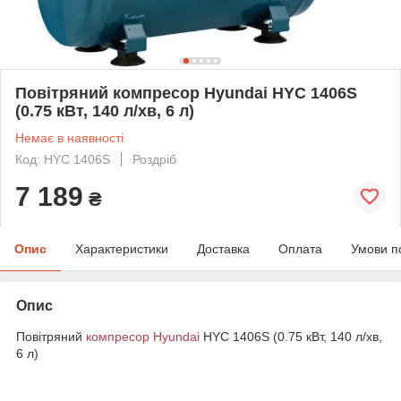
Повітряний компресор Hyundai HYC 1406S
(0.75 кВт, 140 л/хв, 6 л)
Немає в наявності
Код: HYC 1406S
Роздріб
7 189
₴
Опис
Характеристики
Доставка
Оплата
Умови п
Опис
Повітряний
компресор
Hyundai
HYC 1406S (0.75 кВт, 140 л/хв,
6 л)