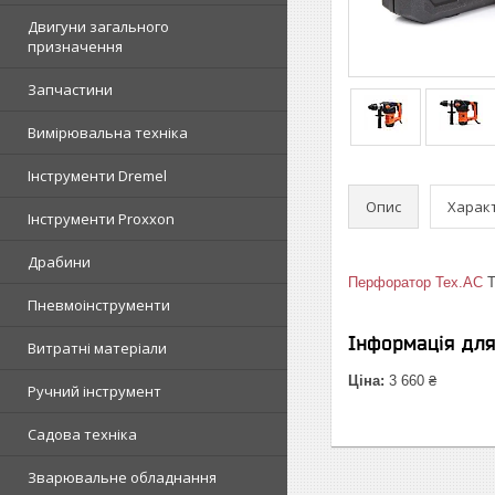
Двигуни загального
призначення
Запчастини
Вимірювальна техніка
Інструменти Dremel
Опис
Харак
Інструменти Proxxon
Драбини
Перфоратор
Tex.AC
Т
Пневмоінструменти
Інформація дл
Витратні матеріали
Ціна:
3 660 ₴
Ручний інструмент
Садова техніка
Зварювальне обладнання