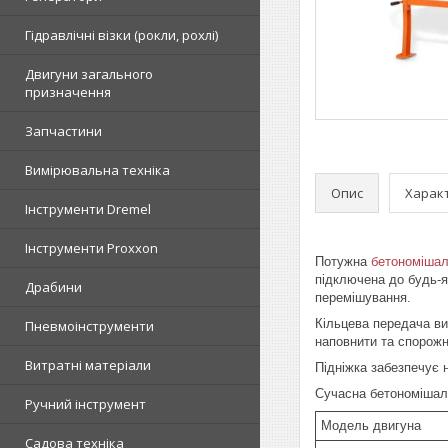
Гідравлічні візки (рокли, рохлі)
Двигуни загального
призначення
Запчастини
Вимірювальна техніка
Опис
Харак
Інструменти Dremel
Інструменти Proxxon
Потужна
бетономішал
підключена до будь-як
Драбини
перемішування.
Кільцева передача ви
Пневмоінструменти
наповнити та спорожн
Витратні матеріали
Підніжка забезпечує 
Сучасна бетономішалк
Ручний інструмент
Модель двигуна
Садова техніка