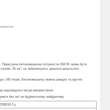
вленістю
. Пересувна бетономішалка потужністю 650 Вт може бути
служби. 26 об / хв забезпечують ідеальні результати
щує 140 літрів. Бетономішалку можна швидко та зручно
до відповідного місця використання.
иіися без неї на будівельному майданчику.
230В/50 Гц