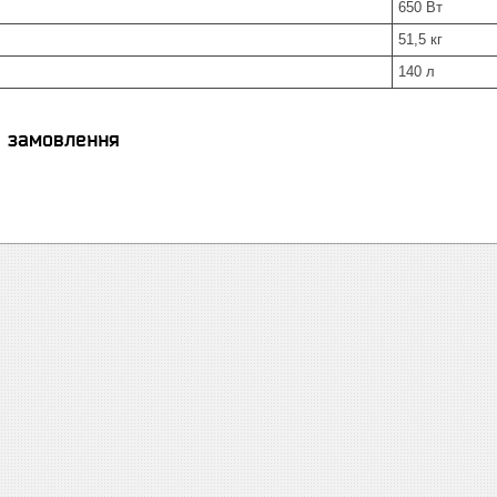
650 Вт
51,5 кг
140 л
я замовлення