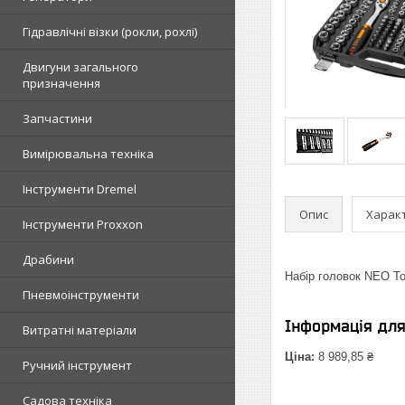
Гідравлічні візки (рокли, рохлі)
Двигуни загального
призначення
Запчастини
Вимірювальна техніка
Інструменти Dremel
Опис
Харак
Інструменти Proxxon
Драбини
Набір головок NEO Tool
Пневмоінструменти
Інформація дл
Витратні матеріали
Ціна:
8 989,85 ₴
Ручний інструмент
Садова техніка