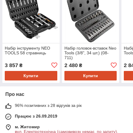
Набір інструменту NEO
Набір головок-вставок Neo
Набі
TOOLS 58 стравниць
Tools (3/8", 34 шт.) (08-
Tools
711)
3 857
2 480
2 8
₴
₴
Купити
Купити
Про нас
96% позитивних з 28 відгуків за рік
Працює з 26.09.2019
м. Житомир
вул. Електротехнічна (самовивозу немає, по запиту),