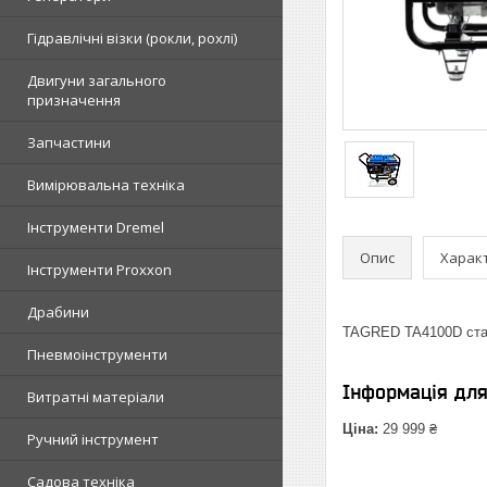
Гідравлічні візки (рокли, рохлі)
Двигуни загального
призначення
Запчастини
Вимірювальна техніка
Інструменти Dremel
Опис
Харак
Інструменти Proxxon
Драбини
TAGRED TA4100D ста
Пневмоінструменти
Інформація дл
Витратні матеріали
Ціна:
29 999 ₴
Ручний інструмент
Садова техніка