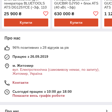
генератора BLUETOOLS
GUCBIR GJY50 + блок ATS
GUC
ATS DG125YCE (~3ф, 110
(40 кВт, ~3ф)
ATS 
кВт) (220-7045)
25 900
630 000
1 1
₴
₴
Купити
Купити
Про нас
96% позитивних з 28 відгуків за рік
Працює з 26.09.2019
м. Житомир
вул. Електротехнічна (самовивозу немає, по запиту),
Житомир, Україна
Контакти
Сьогодні працює з 10:00 до 18:00
Показати весь графік роботи
Про нас