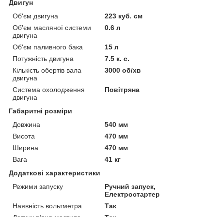
Двигун
Об'єм двигуна
223 куб. см
Об'єм масляної системи
0.6 л
двигуна
Об'єм паливного бака
15 л
Потужність двигуна
7.5 к. с.
Кількість обертів вала
3000 об/хв
двигуна
Система охолодження
Повітряна
двигуна
Габаритні розміри
Довжина
540 мм
Висота
470 мм
Ширина
470 мм
Вага
41 кг
Додаткові характеристики
Режими запуску
Ручний запуск,
Електростартер
Наявність вольтметра
Так