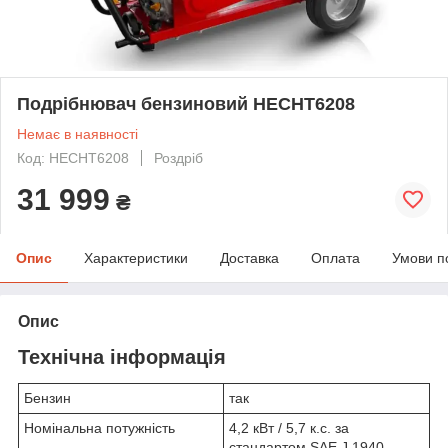
Подрібнювач бензиновий HECHT6208
Немає в наявності
Код: HECHT6208
Роздріб
31 999
₴
Опис
Характеристики
Доставка
Оплата
Умови п
Опис
Технічна інформація
Бензин
так
Номінальна потужність
4,2 кВт / 5,7 к.с. за
стандартом SAE J 1940