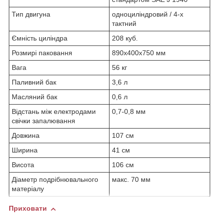
Тип двигуна
одноциліндровий / 4-х
тактний
Ємність циліндра
208 куб.
Розмирі паковання
890х400х750 мм
Вага
56 кг
Паливний бак
3,6 л
Масляний бак
0,6 л
Відстань між електродами
0,7-0,8 мм
свічки запалювання
Довжина
107 см
Ширина
41 см
Висота
106 см
Діаметр подрібнювального
макс. 70 мм
матеріалу
Приховати