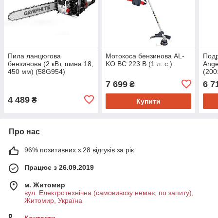
Пила ланцюгова
Мотокоса бензинова AL-
Подр
бензинова (2 кВт, шина 18,
KO BC 223 B (1 л. с.)
Ange
450 мм) (58G954)
(200
7 699
6 7
₴
4 489
₴
Купити
Про нас
96% позитивних з 28 відгуків за рік
Працює з 26.09.2019
м. Житомир
вул. Електротехнічна (самовивозу немає, по запиту),
Житомир, Україна
Контакти