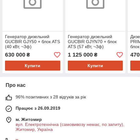
Генератор дизельний
Генератор дизельний
Дизе
GUCBIR GJY50 + блок ATS
GUCBIR GJYN70 + блок
PRI
(40 кВт, ~3ф)
ATS (57 кВт, ~3ф)
блок
630 000
1 125 000
470
₴
₴
Купити
Купити
Про нас
96% позитивних з 28 відгуків за рік
Працює з 26.09.2019
м. Житомир
вул. Електротехнічна (самовивозу немає, по запиту),
Житомир, Україна