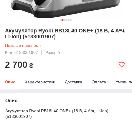
Акумулятор Ryobi RB18L40 ONE+ (18 В, 4 А*ч,
Li-Ion) (5133001907)
Немає в наявності
Код: 5133001907
Роздріб
2 700
₴
Опис
Характеристики
Доставка
Оплата
Умови п
Опис
Акумулятор Ryobi RB18L40 ONE+ (18 В, 4 А*ч, Li-Ion)
(5133001907)