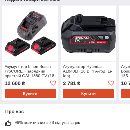
Акумулятор Li-ion Bosch
Акумулятор Hyundai
Акум
ProCORE + зарядний
A1840LI (18 В, 4 А·год, Li-
Bosc
пристрій GAL 1880 CV (18
Ion)
185-
В, 4 А*год) (1600A016GF)
об./
12 600
2 781
10 
₴
₴
Купити
Купити
Про нас
96% позитивних з 28 відгуків за рік