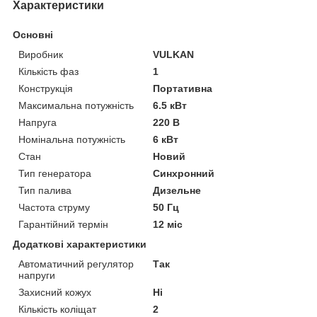
Характеристики
Основні
Виробник
VULKAN
Кількість фаз
1
Конструкція
Портативна
Максимальна потужність
6.5 кВт
Напруга
220 В
Номінальна потужність
6 кВт
Стан
Новий
Тип генератора
Синхронний
Тип палива
Дизельне
Частота струму
50 Гц
Гарантійний термін
12 міс
Додаткові характеристики
Автоматичний регулятор
Так
напруги
Захисний кожух
Ні
Кількість коліщат
2