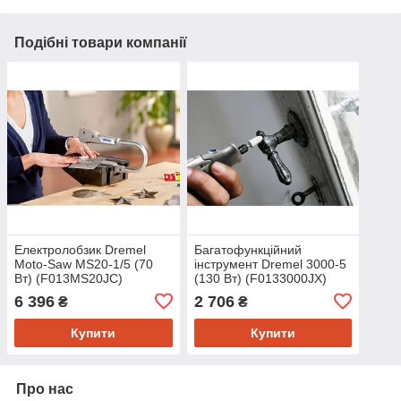
Подібні товари компанії
Електролобзик Dremel
Багатофункційний
Moto-Saw MS20-1/5 (70
інструмент Dremel 3000-5
Вт) (F013MS20JC)
(130 Вт) (F0133000JX)
6 396
2 706
₴
₴
Купити
Купити
Про нас