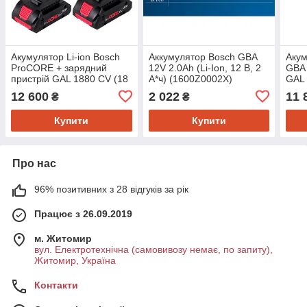
Акумулятор Li-ion Bosch
Аккумулятор Bosch GBA
Акум
ProCORE + зарядний
12V 2.0Ah (Li-Ion, 12 В, 2
GBA 
пристрій GAL 1880 CV (18
А*ч) (1600Z0002X)
GAL 
В, 4 А*год) (1600A016GF)
А*го
12 600
2 022
11 
₴
₴
Купити
Купити
Про нас
96% позитивних з 28 відгуків за рік
Працює з 26.09.2019
м. Житомир
вул. Електротехнічна (самовивозу немає, по запиту),
Житомир, Україна
Контакти