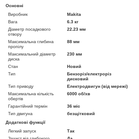
Основні
Виробник
Makita
Вага
6.3 кг
Діаметр посадкового
22.23 мм
отвору
Максимальна глибина
88 мм
пропілу
Максимальний діаметр
230 мм
диска
Стан
Новий
Тип
Бензоріз/електроріз
дисковий
Тип приводу
Електродвигун (від мережі)
Максимальна кількість
6000 об/хв
обертів
Гарантійний термін
36 міс
Тип двигуна
безщітковий
Додаткові функції
Легкий запуск
Так
Захист від глибокого
Да