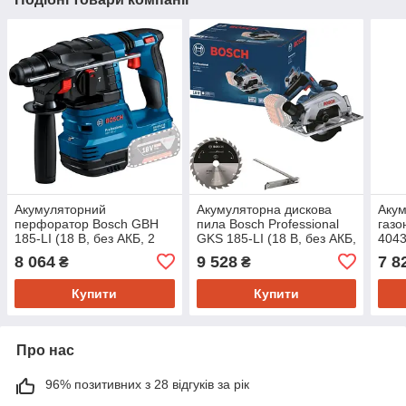
Акумуляторний
Акумуляторна дискова
Аку
перфоратор Bosch GBH
пила Bosch Professional
газо
185-LI (18 В, без АКБ, 2
GKS 185-LI (18 В, без АКБ,
4043
Дж) (0611924020)
165 мм) (06016C1221)
ЗП, 
8 064
9 528
7 8
₴
₴
Купити
Купити
Про нас
96% позитивних з 28 відгуків за рік