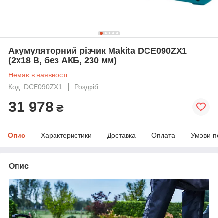
Акумуляторний різчик Makita DCE090ZX1
(2х18 В, без АКБ, 230 мм)
Немає в наявності
Код: DCE090ZX1
Роздріб
31 978
₴
Опис
Характеристики
Доставка
Оплата
Умови п
Опис