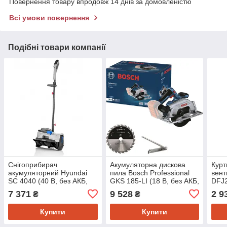
Повернення товару впродовж 14 днів за домовленістю
Всі умови повернення
Подібні товари компанії
Снігоприбирач
Акумуляторна дискова
Курт
акумуляторний Hyundai
пила Bosch Professional
вент
SC 4040 (40 В, без АКБ,
GKS 185-LI (18 В, без АКБ,
DFJ2
400 мм)
165 мм) (06016C1221)
АКБ,
7 371
9 528
2 9
₴
₴
Купити
Купити