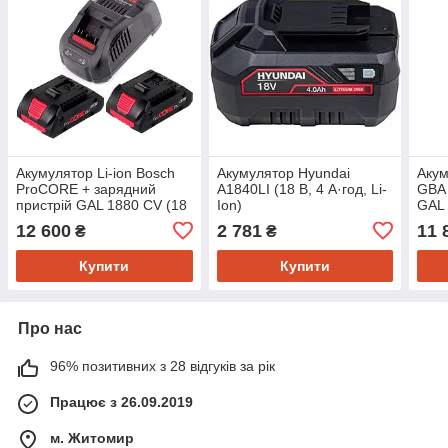
Акумулятор Li-ion Bosch
Акумулятор Hyundai
Акум
ProCORE + зарядний
A1840LI (18 В, 4 А·год, Li-
GBA 
пристрій GAL 1880 CV (18
Ion)
GAL 
В, 4 А*год) (1600A016GF)
А*го
12 600
2 781
11 
₴
₴
Купити
Купити
Про нас
96% позитивних з 28 відгуків за рік
Працює з 26.09.2019
м. Житомир