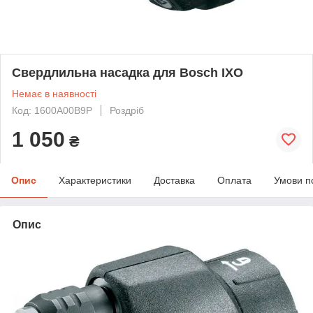
Cвердлильна насадка для Bosch IXO
Немає в наявності
Код: 1600A00B9P
Роздріб
1 050
₴
Опис
Характеристики
Доставка
Оплата
Умови п
Опис