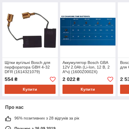
Щітки вугільні Bosch для
Аккумулятор Bosch GBA
Bosc
перфоратора GBH 4-32
12V 2.0Ah (Li-Ion, 12 В, 2
для
DFR (1614321079)
А*ч) (1600Z0002X)
554
2 022
2 5
₴
₴
Купити
Купити
Про нас
96% позитивних з 28 відгуків за рік
Працює з 26.09.2019