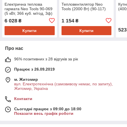
Електрична теплова
Тепловентилятор Neo
Кутн
гармата Neo Tools 90-069
Tools (2000 Вт) (90-117)
(400
(5 кВт, 366 куб. м/год, 3ф)
6 028
1 154
₴
₴
523
Купити
Купити
Про нас
96% позитивних з 28 відгуків за рік
Працює з 26.09.2019
м. Житомир
вул. Електротехнічна (самовивозу немає, по запиту),
Житомир, Україна
Контакти
Сьогодні працює з 09:00 до 18:00
Показати весь графік роботи