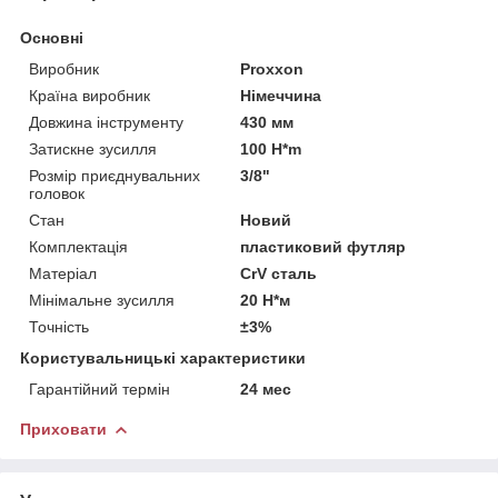
Основні
Виробник
Proxxon
Країна виробник
Німеччина
Довжина інструменту
430 мм
Затискне зусилля
100 H*m
Розмір приєднувальних
3/8"
головок
Стан
Новий
Комплектація
пластиковий футляр
Матеріал
CrV сталь
Мінімальне зусилля
20 Н*м
Точність
±3%
Користувальницькі характеристики
Гарантійний термін
24 мес
Приховати