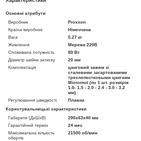
Характеристики
Основні атрибути
Виробник
Proxxon
Країна виробник
Німеччина
Вага
0.27 кг
Живлення
Мережа 220В
Споживана потужність
80 Вт
Діаметр шийки затиску
20 мм
Комплектація
цанговий зажим зі
сталевими загартованими
трехлепестковыми цангами
Micromot (по 1 шт. розмірів
1.0- 1.5 - 2.0 - 2.4 - 3.0 - 3.2
мм)
Регулювання швидкості
Плавна
Користувальницькі характеристики
Габарити (ДхШхВ)
290х63х40 мм
Гарантійний термін
24 мес
Максимальна кількість
21500 об/мин
обертів