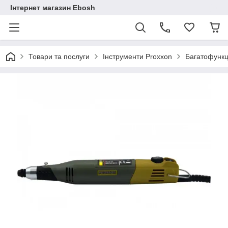
Інтернет магазин Ebosh
Товари та послуги
Інструменти Proxxon
Багатофункц