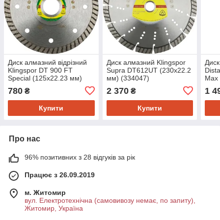
Диск алмазний відрізний
Диск алмазний Klingspor
Диск
Klingspor DT 900 FT
Supra DT612UT (230x22.2
Dist
Special (125x22.23 мм)
мм) (334047)
Max 
(325393)
(101
780
2 370
1 4
₴
₴
Купити
Купити
Про нас
96% позитивних з 28 відгуків за рік
Працює з 26.09.2019
м. Житомир
вул. Електротехнічна (самовивозу немає, по запиту),
Житомир, Україна