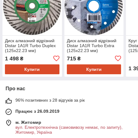
Диск алмазний відрізний
Диск алмазний відрізний
Круг
Distar 1A1R Turbo Duplex
Distar 1A1R Turbo Extra
Dist
(125x22.23 мм)
(125x22.23 мм)
(125
(10117126010)
(10115028010)
(101
1 498
715
₴
₴
1 3
Купити
Купити
Про нас
96% позитивних з 28 відгуків за рік
Працює з 26.09.2019
м. Житомир
вул. Електротехнічна (самовивозу немає, по запиту),
Житомир, Україна