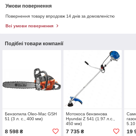
Умови повернення
Повернення товару впродовж 14 днів за домовленістю
Всі умови повернення
Подібні товари компанії
Бензопила Oleo-Mac GSH
Мотокоса бензинова
Само
51 (3 л. с., 400 мм)
Hyundai Z 541 (1.97 л.с.,
газо
450 мм)
5.10
мм)
8 598
7 735
19 
₴
₴