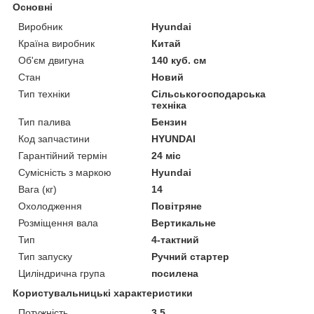
Основні
Виробник
Hyundai
Країна виробник
Китай
Об'єм двигуна
140 куб. см
Стан
Новий
Тип техніки
Сільськогосподарська
техніка
Тип палива
Бензин
Код запчастини
HYUNDAI
Гарантійний термін
24 міс
Сумісність з маркою
Hyundai
Вага (кг)
14
Охолодження
Повітряне
Розміщення вала
Вертикальне
Тип
4-тактний
Тип запуску
Ручний стартер
Циліндрична група
посилена
Користувальницькі характеристики
Потужність
3.5