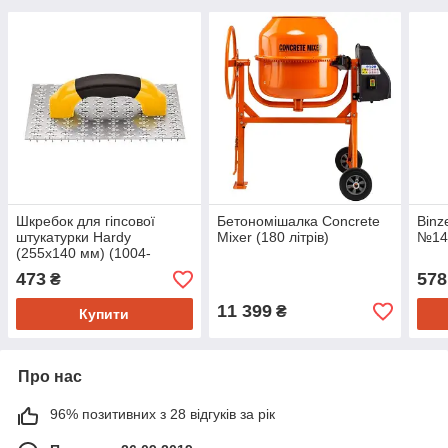
Шкребок для гіпсової
Бетономішалка Concrete
Binz
штукатурки Hardy
Mixer (180 літрів)
№14,
(255х140 мм) (1004-
102515)
473
578
₴
11 399
₴
Купити
Про нас
96% позитивних з 28 відгуків за рік