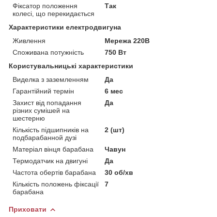
Фіксатор положення
Так
колесі, що перекидається
Характеристики електродвигуна
Живлення
Мережа 220В
Споживана потужність
750 Вт
Користувальницькі характеристики
Виделка з заземленням
Да
Гарантійний термін
6 мес
Захист від попадання
Да
різних сумішей на
шестерню
Кількість підшипників на
2 (шт)
подбарабанной дузі
Матеріал вінця барабана
Чавун
Термодатчик на двигуні
Да
Частота обертів барабана
30 об/хв
Кількість положень фіксації
7
барабана
Приховати