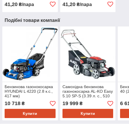
41,20
41,20
₴/пара
₴/пара
Подібні товари компанії
Бензинова газонокосарка
Самохідна бензинова
Бен
HYUNDAI L 4220 (2.8 к.с.,
газонокосарка AL-KO Easy
40 (
417 мм)
5.10 SP-S (3.39 л. с., 510
мм)
10 718
19 999
6 6
₴
₴
Купити
Купити