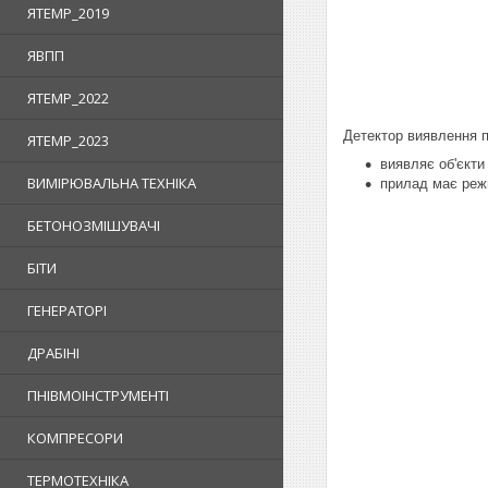
ЯTEMP_2019
ЯВПП
ЯTEMP_2022
Детектор виявлення 
ЯTEMP_2023
виявляє об'єкти
ВИМІРЮВАЛЬНА ТЕХНІКА
прилад
має реж
БЕТОНОЗМІШУВАЧІ
БІТИ
ГЕНЕРАТОРІ
ДРАБІНІ
ПНІВМОІНСТРУМЕНТІ
КОМПРЕСОРИ
ТЕРМОТЕХНІКА