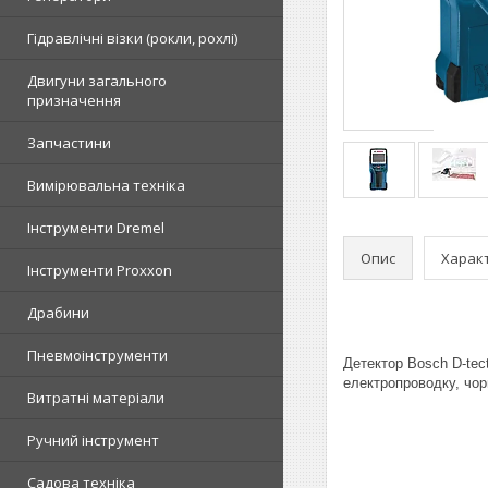
Гідравлічні візки (рокли, рохлі)
Двигуни загального
призначення
Запчастини
Вимірювальна техніка
Інструменти Dremel
Опис
Харак
Інструменти Proxxon
Драбини
Пневмоінструменти
Детектор Bosch D-tect
електропроводку,
чор
Витратні матеріали
Ручний інструмент
Садова техніка