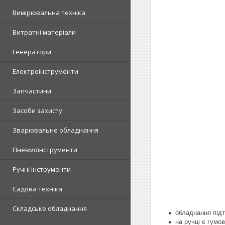
Вимірювальна техніка
Витратні матеріали
Генератори
Електроінструменти
Запчастини
Засоби захисту
Зварювальне обладнання
Пневмоінструменти
Ручні інструменти
Садова техніка
Складське обладнання
обладнання
під
на ручці є гумо