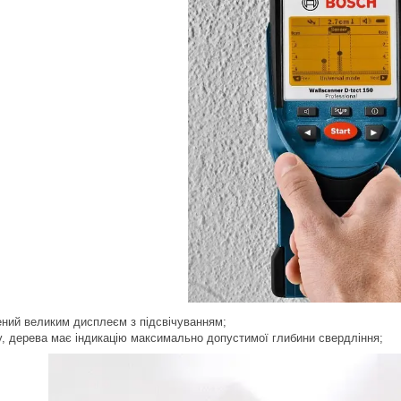
ний великим дисплеєм з підсвічуванням;
у, дерева
має індикацію максимально допустимої глибини свердління;