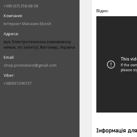
+380 (67) 358-68-38
Відео:
Інтернет Магазин Ebosh
вул. Електротехнічна (самовивозу
немає, по запиту), Житомир, Україна
shop.promobest@gmail.com
+380931290137
Інформація дл