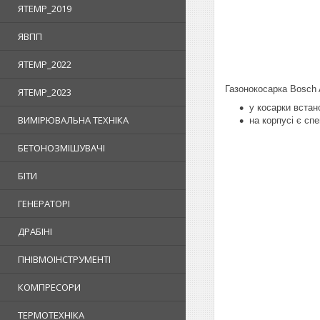
ЯTEMP_2019
ЯВПП
ЯTEMP_2022
Газонокосарка Bosch
ЯTEMP_2023
у косарки встан
ВИМІРЮВАЛЬНА ТЕХНІКА
н
а корпусі є сп
БЕТОНОЗМІШУВАЧІ
БІТИ
ГЕНЕРАТОРІ
ДРАБІНІ
ПНІВМОІНСТРУМЕНТІ
КОМПРЕСОРИ
ТЕРМОТЕХНІКА