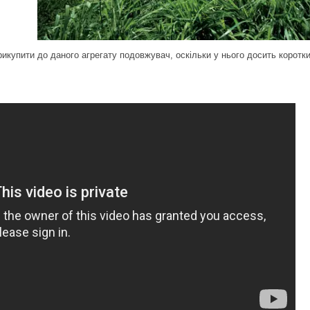
купити до даного агрегату подовжувач, оскільки у нього досить коротк