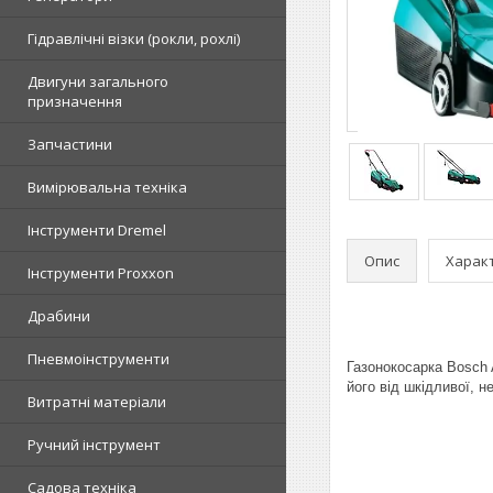
Гідравлічні візки (рокли, рохлі)
Двигуни загального
призначення
Запчастини
Вимірювальна техніка
Інструменти Dremel
Опис
Харак
Інструменти Proxxon
Драбини
Пневмоінструменти
Газонокосарка Bosch
його від шкідливої, н
Витратні матеріали
Ручний інструмент
Садова техніка