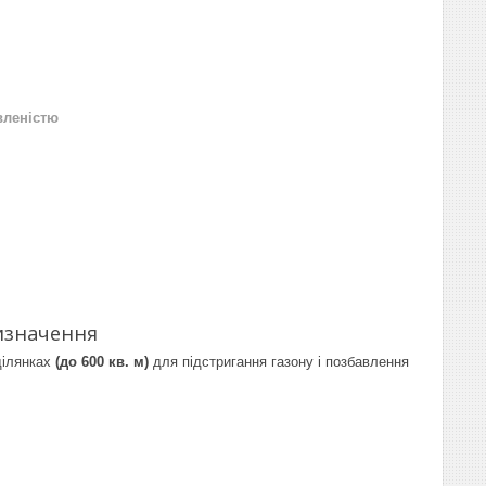
вленістю
изначення
ділянках
(до 600 кв. м)
для підстригання газону і позбавлення