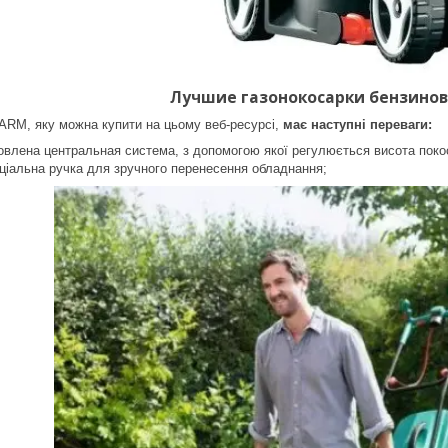
Л
учшие газонокосарки бензинов
 ARM,
яку можна купити на цьому веб-ресурсі,
має наступні переваги:
овлена ц
ентральная система, з допомогою якої регулюється висота поко
еціальна ручка для зручного перенесення обладнання;