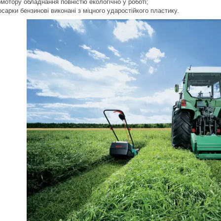
омотору
обладнання повністю екологічно у роботі;
осарки бензинові
виконані з міцного ударостійкого пластику.