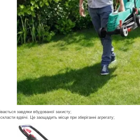
івається завдяки вбудованої захисту;
скласти вдвічі. Це заощадить місце при зберіганні агрегату;