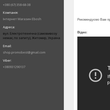
+380 (67) 358-68-38
Інтернет Магазин Ebosh
Рекомендуємо Вам при
Відео:
вул. Електротехнічна (самовивозу
немає, по запиту), Житомир, Україна
shop.promobest@gmail.com
+380931290137