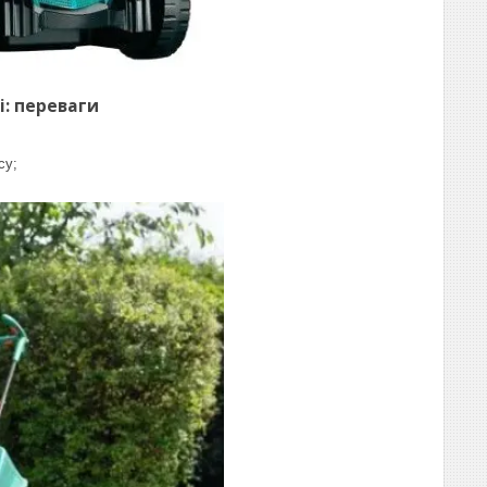
і
: переваги
су;