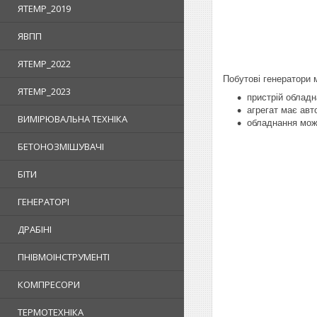
ЯTEMP_2019
ЯВПП
ЯTEMP_2022
Побутові генератори
ЯTEMP_2023
пристрій обладн
агрегат має авт
ВИМІРЮВАЛЬНА ТЕХНІКА
обладнання мож
БЕТОНОЗМІШУВАЧІ
БІТИ
ГЕНЕРАТОРІ
ДРАБІНІ
ПНІВМОІНСТРУМЕНТІ
КОМПРЕСОРИ
ТЕРМОТЕХНІКА