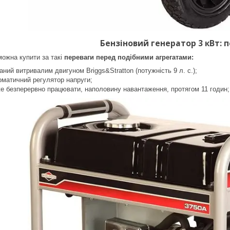
Б
ензіновий генератор 3 кВт
: 
можна купити за такі
переваги перед подібними агрегатами:
аний витривалим двигуном Briggs&Stratton (потужність 9 л. с.);
оматичний регулятор напруги;
е безперервно працювати, наполовину навантаження, протягом 11 годин;