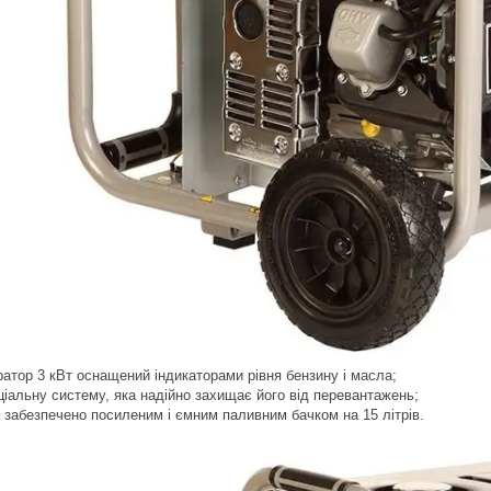
ратор 3 кВт
оснащений індикаторами
рівня бензину і масла;
ціальну систему, яка надійно захищає
його
від перевантажень;
е
забезпечено посиленим і ємним паливним бачком на 15 літрів.