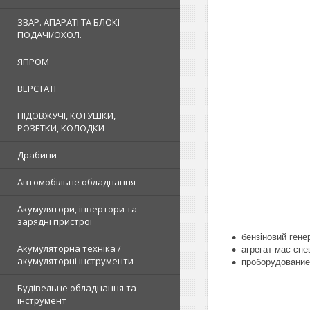
ЗВАР. АПАРАТІ ТА БЛОКІ
ПОДАЧІ/ОХОЛ.
ЯПРОМ
ВЕРСТАТІ
ПІДОВЖУЧІ, КОТУШКИ,
РОЗЕТКИ, КОЛОДКИ
Драбини
Автомобільне обладнання
Акумулятори, інвертори та
зарядні пристрої
б
ензіновий гене
Акумуляторна техніка /
агрегат має спе
акумуляторні інструменти
про
борудовани
Будівельне обладнання та
інструмент