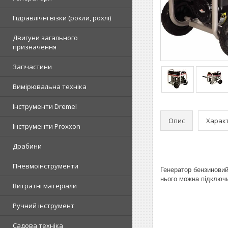
Гідравлічні візки (рокли, рохлі)
Двигуни загального
призначення
Запчастини
Вимірювальна техніка
Інструменти Dremel
Опис
Харак
Інструменти Proxxon
Драбини
Пневмоінструменти
Генератор бензиновий
нього можна підключ
Витратні матеріали
Ручний інструмент
Садова техніка