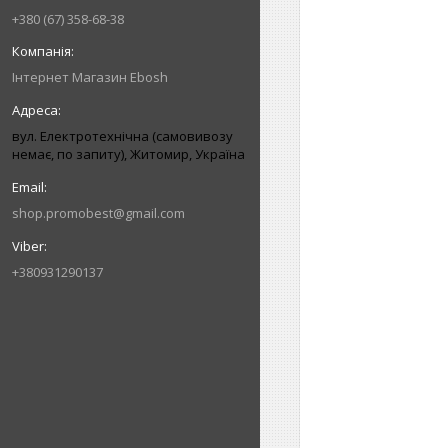
+380 (67) 358-68-38
Інтернет Магазин Ebosh
вул. Електротехнічна (самовивозу
немає, по запиту), Житомир, Україна
shop.promobest@gmail.com
+380931290137