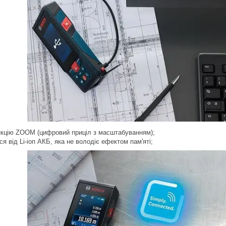
кцію
ZООM (цифровий приціл з масштабуванням);
я від Lі-іоп АКБ, яка
не володіє ефектом пам'яті;