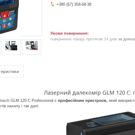
+380 (67) 358-68-38
повернення товару протягом 14 днів
за домо
теристики
Лазерний далекомір
GLM 120 C
:
Bosch GLM 120 C Professional
є
професійним пристроєм,
який використ
кутів нахилу
і так
далі.