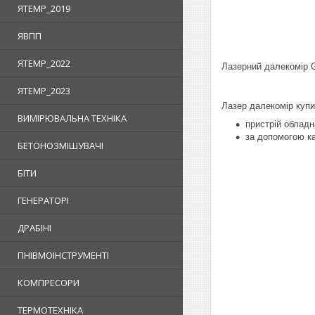
ЯTEMP_2019
ЯВПП
ЯTEMP_2022
Лазерний далекомір
ЯTEMP_2023
Л
азер далекомір
куп
ВИМІРЮВАЛЬНА ТЕХНІКА
пристрій
обладн
за допомогою 
БЕТОНОЗМІШУВАЧІ
БІТИ
ГЕНЕРАТОРІ
ДРАБІНІ
ПНІВМОІНСТРУМЕНТІ
КОМПРЕСОРИ
ТЕРМОТЕХНІКА