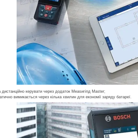
 дистанційно керувати через додаток Меаѕигіпд Маstеr;
матично вимикається через
кілька хвилин для економії заряду батареї.