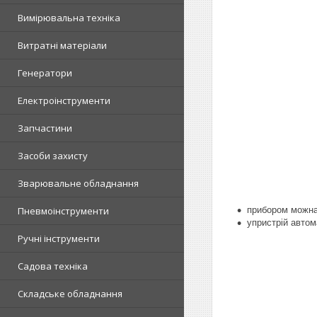
Вимірювальна техніка
Витратні матеріали
Генератори
Електроінструменти
Запчастини
Засоби захисту
Зварювальне обладнання
Пневмоінструменти
п
рибором можна
у
пристрій авто
Ручні інструменти
Садова техніка
Складське обладнання