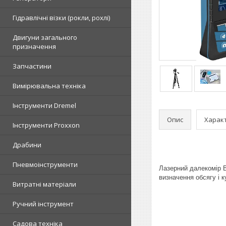
Гідравлічні візки (рокли, рохлі)
Двигуни загального
призначення
Запчастини
Вимірювальна техніка
Інструменти Dremel
Опис
Харак
Інструменти Proxxon
Драбини
Пневмоінструменти
Лазерний далекомір 
визначення обсягу і 
Витратні матеріали
Ручний інструмент
Садова техніка