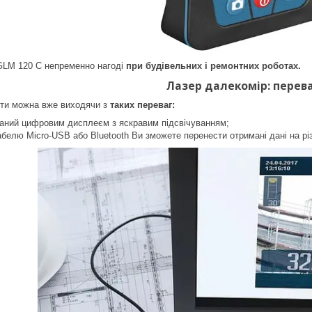
GLM 120 C н
епременно нагоді
при будівельних і
ремонтних
роботах.
Л
азер далекомір
:
перев
ити можна вже виходячи з
таких переваг:
аний
цифровим дисплеєм з яскравим підсвічуванням;
кабелю
Micro-USB
або
Bluеtооth Ви зможете перенести отримані дані на різ