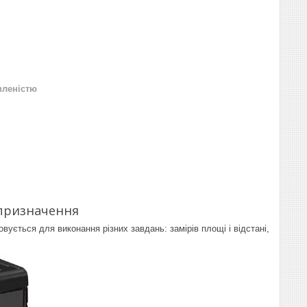
вленістю
призначення
овується для виконання різних завдань: замірів площі і відстані,