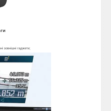
аги
ні зовнішні гаджети;